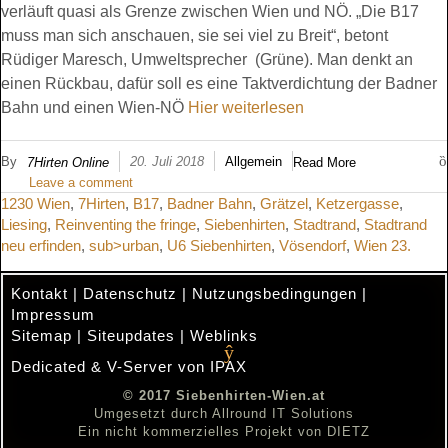
verläuft quasi als Grenze zwischen Wien und NÖ. „Die B17
muss man sich anschauen, sie sei viel zu Breit“, betont
Rüdiger Maresch, Umweltsprecher (Grüne). Man denkt an
einen Rückbau, dafür soll es eine Taktverdichtung der Badner
Bahn und einen Wien-NÖ
Hier weiterlesen
By
20. Juli 2018
Allgemein
7Hirten Online
Read More
Leave a comment
1230 Wien
,
7Hirten
,
B17
,
Badner Bahn
,
Grätzel
,
Ketzergasse
,
Liesing
,
Reinventing the fringe
,
Siebenhirten
,
Stadtrand
,
Stadtrand
neu erfinden
,
sub>urban
,
U6 Siebenhirten
,
Vösendorf
,
Wien 23.
Kontakt
|
Datenschutz
|
Nutzungsbedingungen
|
Impressum
Sitemap
|
Siteupdates
|
Weblinks
Dedicated & V-Server von IPAX
.
© 2017 Siebenhirten-Wien.at
Umgesetzt durch
Allround IT Solutions
Ein nicht kommerzielles Projekt von
DIETZ