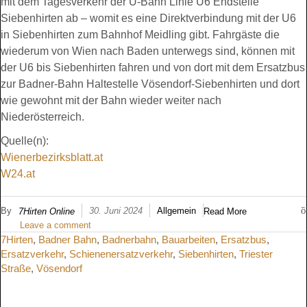
mit dem Tagesverkehr der U-Bahn Linie U6 Endstelle
Siebenhirten ab – womit es eine Direktverbindung mit der U6
in Siebenhirten zum Bahnhof Meidling gibt. Fahrgäste die
wiederum von Wien nach Baden unterwegs sind, können mit
der U6 bis Siebenhirten fahren und von dort mit dem Ersatzbus
zur Badner-Bahn Haltestelle Vösendorf-Siebenhirten und dort
wie gewohnt mit der Bahn wieder weiter nach
Niederösterreich.
Quelle(n):
Wienerbezirksblatt.at
W24.at
By
30. Juni 2024
Allgemein
7Hirten Online
Read More
Leave a comment
7Hirten
,
Badner Bahn
,
Badnerbahn
,
Bauarbeiten
,
Ersatzbus
,
Ersatzverkehr
,
Schienenersatzverkehr
,
Siebenhirten
,
Triester
Straße
,
Vösendorf