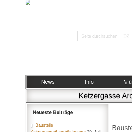
News
Info
ü
Ketzergasse Arc
Neueste Beiträge
Baustelle
Baust
Ketzergasse/Lemböckgasse
29. Juli