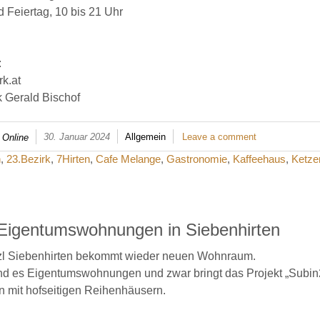
 Feiertag, 10 bis 21 Uhr
:
k.at
 Gerald Bischof
30. Januar 2024
Allgemein
Leave a comment
 Online
n
,
23.Bezirk
,
7Hirten
,
Cafe Melange
,
Gastronomie
,
Kaffeehaus
,
Ketze
Eigentumswohnungen in Siebenhirten
zl Siebenhirten bekommt wieder neuen Wohnraum.
nd es Eigentumswohnungen und zwar bringt das Projekt „Subin
 mit hofseitigen Reihenhäusern.