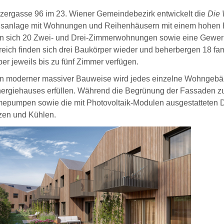
tzergasse 96 im 23. Wiener Gemeindebezirk entwickelt die
Die
anlage mit Wohnungen und Reihenhäusern mit einem hohen H
n sich 20 Zwei- und Drei-Zimmerwohnungen sowie eine Gewerbe
eich finden sich drei Baukörper wieder und beherbergen 18 fam
er jeweils bis zu fünf Zimmer verfügen.
t in moderner massiver Bauweise wird jedes einzelne Wohngebä
ergiehauses erfüllen. Während die Begrünung der Fassaden zu
epumpen sowie die mit Photovoltaik-Modulen ausgestatteten Dä
zen und Kühlen.