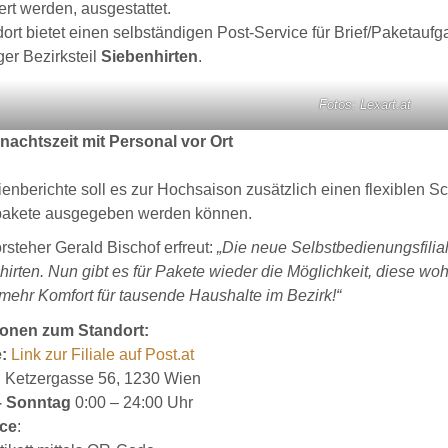
rt werden, ausgestattet.
ort bietet einen selbständigen Post-Service für Brief/Paketau
ger Bezirksteil
Siebenhirten
.
Fotos: Lexart.at
nachtszeit mit Personal vor Ort
enberichte soll es zur Hochsaison zusätzlich einen flexiblen S
pakete ausgegeben werden können.
rsteher Gerald Bischof erfreut:
„Die neue Selbstbedienungsfilial
hirten. Nun gibt es für Pakete wieder die Möglichkeit, diese 
mehr Komfort für tausende Haushalte im Bezirk!“
ionen zum Standort:
:
Link zur Filiale auf Post.at
:
Ketzergasse 56, 1230 Wien
– Sonntag
0:00 – 24:00 Uhr
ce
: