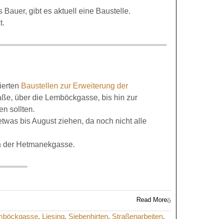
auer, gibt es aktuell eine Baustelle.
t.
ierten
Baustellen zur Erweiterung der
raße, über die Lemböckgasse, bis hin zur
n sollten.
 etwas bis August ziehen, da noch nicht alle
 in der Hetmanekgasse.
Read More
mböckgasse
,
Liesing
,
Siebenhirten
,
Straßenarbeiten
,