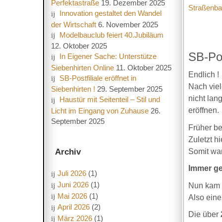
Perfektastraße
19. Dezember 2025
Straßenb
Innovation gestaltet den Wandel
der Wirtschaft
6. November 2025
Modelbauclub feiert 40.Jubiläum
12. Oktober 2025
SB-Pos
In Eigener Sache: Unterstütze
Siebenhirten Online
11. Oktober 2025
Endlich !
SB-Postfiliale eröffnet in
Nach viel
Siebenhirten !
29. September 2025
nicht lan
Haustür mit Seitenteil – Stil und
eröffnen.
Licht im Eingang von Zuhause
26.
September 2025
Früher be
Zuletzt h
Somit war
Archiv
Immer geö
Juli 2026
(1)
Juni 2026
(1)
Nun kam e
Mai 2026
(1)
Also eine
April 2026
(2)
Die über
März 2026
(1)