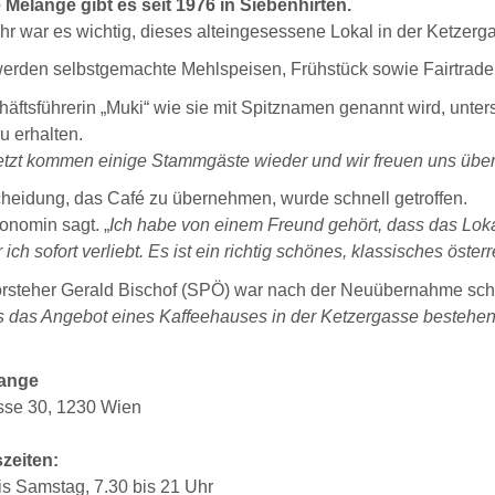
 Melange gibt es seit 1976 in Siebenhirten.
 war es wichtig, dieses alteingesessene Lokal in der Ketzerg
erden selbstgemachte Mehlspeisen, Frühstück sowie Fairtrade
äftsführerin „Muki“ wie sie mit Spitznamen genannt wird, unters
 erhalten.
jetzt kommen einige Stammgäste wieder und wir freuen uns übe
heidung, das Café zu übernehmen, wurde schnell getroffen.
onomin sagt. „
Ich habe von einem Freund gehört, dass das Loka
 ich sofort verliebt. Es ist ein richtig schönes, klassisches öste
orsteher Gerald Bischof (SPÖ) war nach der Neuübernahme sch
s das Angebot eines Kaffeehauses in der Ketzergasse bestehen b
lange
sse 30, 1230 Wien
zeiten:
s Samstag, 7.30 bis 21 Uhr