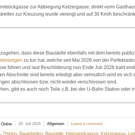
emböckgasse zur Abbiegung Ketzergasse, direkt vorm Gasthaus B
treifen zur Kreuzung wurde verengt und auf 30 Km/h beschränk
szugehen, dass diese Baustelle ebenfalls mit dem bereits publiz
mleitungen
zu tun hat, welche seit Mai 2026 von der Perfektast
se führen und laut Beschilderung nun Ende Juli 2026 bald ende
en Abschnitte sind bereits erledigt aber vermutlich wird es sich
gen abschlossen bzw. nicht wieder verschlossen sind.
hen, gibt es auch noch Teile z.B. bei der U-Bahn Station oder
29. Juli 2026
Allgemein
Leave a comment
 Online
n
,
7Hirten
,
Bauarbeiten
,
Baustelle
,
Hetmanekgasse
,
Ketzergasse
,
Le