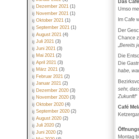
Das Café
Dezember 2021
(1)
Umso mehr
November 2021
(1)
Im Cafe w
Oktober 2021
(1)
September 2021
(1)
Der Gesch
August 2021
(4)
Chance zu
Juli 2021
(3)
„
Bereits 
Juni 2021
(3)
Mai 2021
(2)
Die Entsc
April 2021
(3)
Die Gastr
März 2021
(3)
habe, war
Februar 2021
(2)
Bezirksv
Januar 2021
(2)
sehr, das
Dezember 2020
(3)
Zukunft!
“
November 2020
(3)
Oktober 2020
(4)
Café Me
September 2020
(2)
Ketzerga
August 2020
(2)
Juli 2020
(2)
Öffnungs
Juni 2020
(2)
Montag bi
Mai 2020
(4)