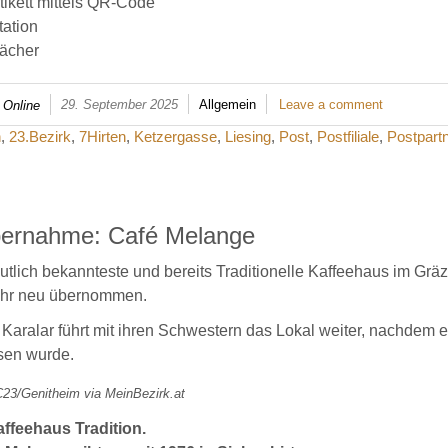
ikett mittels QR-Code
tation
fächer
29. September 2025
Allgemein
Leave a comment
 Online
n
,
23.Bezirk
,
7Hirten
,
Ketzergasse
,
Liesing
,
Post
,
Postfiliale
,
Postpart
ernahme: Café Melange
tlich bekannteste und bereits Traditionelle Kaffeehaus im Grä
ahr neu übernommen.
Karalar führt mit ihren Schwestern das Lokal weiter, nachdem e
sen wurde.
C23/Genitheim via MeinBezirk.at
ffeehaus Tradition.