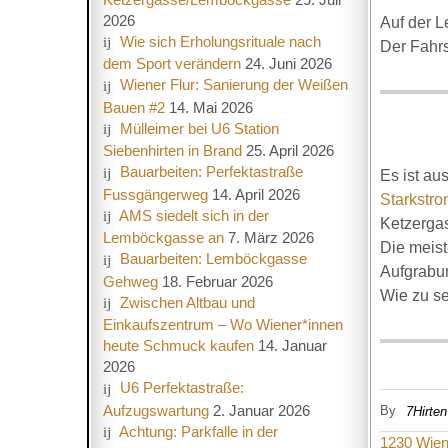
2026
Auf der L
Wie sich Erholungsrituale nach
Der Fahrs
dem Sport verändern
24. Juni 2026
Wiener Flur: Sanierung der Weißen
Bauen #2
14. Mai 2026
Mülleimer bei U6 Station
Siebenhirten in Brand
25. April 2026
Bauarbeiten: Perfektastraße
Es ist au
Fussgängerweg
14. April 2026
Starkstro
AMS siedelt sich in der
Ketzergas
Lemböckgasse an
7. März 2026
Die meist
Bauarbeiten: Lemböckgasse
Aufgrabun
Gehweg
18. Februar 2026
Wie zu se
Zwischen Altbau und
Einkaufszentrum – Wo Wiener*innen
heute Schmuck kaufen
14. Januar
2026
U6 Perfektastraße:
Aufzugswartung
2. Januar 2026
By
7Hirten
Achtung: Parkfalle in der
1230 Wie