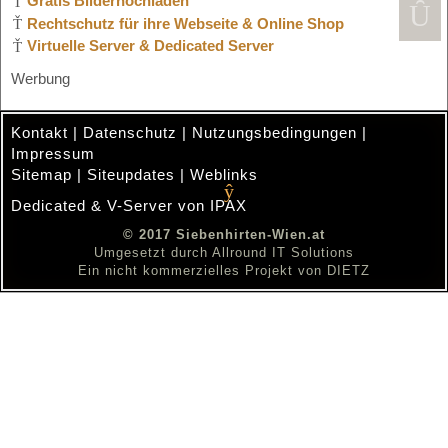
Gratis Bilderhochladen
Rechtschutz für ihre Webseite & Online Shop
Virtuelle Server & Dedicated Server
Werbung
Kontakt
|
Datenschutz
|
Nutzungsbedingungen
|
Impressum
Sitemap
|
Siteupdates
|
Weblinks
Dedicated & V-Server von IPAX
.
© 2017 Siebenhirten-Wien.at
Umgesetzt durch
Allround IT Solutions
Ein nicht kommerzielles Projekt von
DIETZ