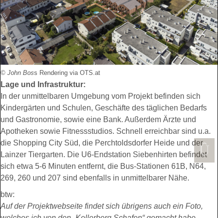
© John Bos
s Rendering via OTS.at
Lage und Infrastruktur:
In der unmittelbaren Umgebung vom Projekt befinden sich
Kindergärten und Schulen, Geschäfte des täglichen Bedarfs
und Gastronomie, sowie eine Bank. Außerdem Ärzte und
Apotheken sowie Fitnessstudios. Schnell erreichbar sind u.a.
die Shopping City Süd, die Perchtoldsdorfer Heide und der
Lainzer Tiergarten. Die U6-Endstation Siebenhirten befindet
sich etwa 5-6 Minuten entfernt, die Bus-Stationen 61B, N64,
269, 260 und 207 sind ebenfalls in unmittelbarer Nähe.
btw:
Auf der Projektwebseite findet sich übrigens auch ein Foto,
welches ich von den „Kellerberg Schafen“ gemacht habe.