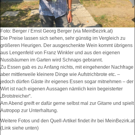
Foto: Berger / Ernst Georg Berger (via MeinBezirk.at)
Die Preise lassen sich sehen, sehr günstig im Vergleich zu
größeren Heurigen. Der ausgeschenkte Wein kommt übrigens
aus Lengenfeld von Franz Winkler und aus den eigenen
Nussbäumen im Garten wird Schnaps gebrannt.
Zu Essen gab es zu Anfang nichts, mit eingehender Nachfrage
aber mittlerweile kleinere Dinge wie Aufstrichbrote etc. –
jedoch dürfen Gäste ihr eigenes Essen sogar mitnehmen – der
Wirt ist nach eigenen Aussagen nämlich kein begeisterter
„Brotstreicher“.
Am Abend greift er dafür gerne selbst mal zur Gitarre und spielt
Autropop zur Unterhaltung.
Weitere Fotos und den Quell-Artikel findet ihr bei MeinBezirk.at
(Link siehe unten)