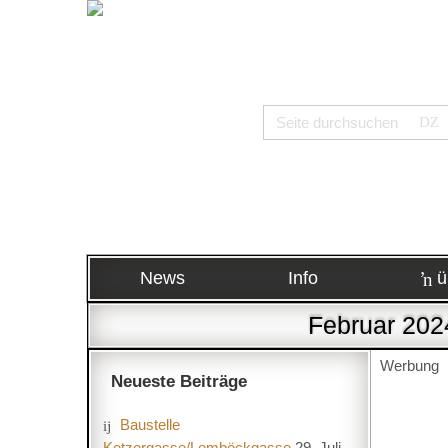
News
Info
ü
Februar 2024
Werbung
Neueste Beiträge
Baustelle
Ketzergasse/Lemböckgasse
29. Juli