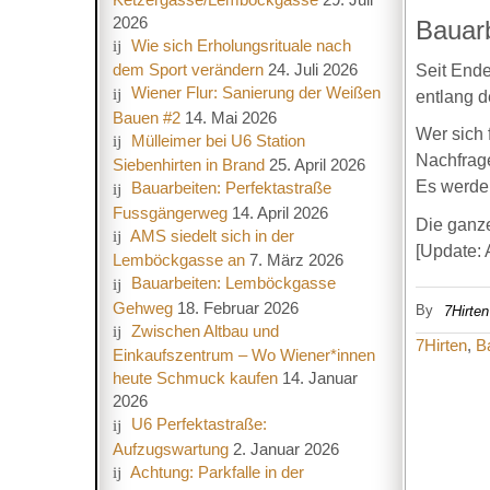
2026
Bauar
Wie sich Erholungsrituale nach
dem Sport verändern
24. Juli 2026
Seit Ende
Wiener Flur: Sanierung der Weißen
entlang d
Bauen #2
14. Mai 2026
Wer sich 
Mülleimer bei U6 Station
Nachfrage
Siebenhirten in Brand
25. April 2026
Es werden
Bauarbeiten: Perfektastraße
Fussgängerweg
14. April 2026
Die ganz
AMS siedelt sich in der
[Update: A
Lemböckgasse an
7. März 2026
Bauarbeiten: Lemböckgasse
Gehweg
18. Februar 2026
By
7Hirten
Zwischen Altbau und
7Hirten
,
B
Einkaufszentrum – Wo Wiener*innen
heute Schmuck kaufen
14. Januar
2026
U6 Perfektastraße:
Aufzugswartung
2. Januar 2026
Achtung: Parkfalle in der