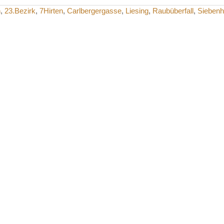
n
,
23.Bezirk
,
7Hirten
,
Carlbergergasse
,
Liesing
,
Raubüberfall
,
Siebenh