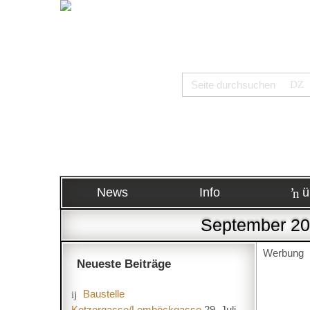
News
Info
ü
September 202
Werbung
Neueste Beiträge
Baustelle
Ketzergasse/Lemböckgasse
29. Juli