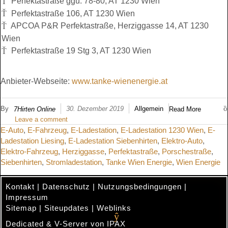
Perfektastraße ggü. 78-80, AT 1230 Wien
Perfektastraße 106, AT 1230 Wien
APCOA P&R Perfektastraße, Herziggasse 14, AT 1230
Wien
Perfektastraße 19 Stg 3, AT 1230 Wien
Anbieter-Webseite:
www.tanke-wienenergie.at
By
30. Dezember 2019
Allgemein
7Hirten Online
Read More
Leave a comment
E-Auto
,
E-Fahrzeug
,
E-Ladestation
,
E-Ladestation 1230 Wien
,
E-
Ladestation Liesing
,
E-Ladestation Siebenhirten
,
Elektro-Auto
,
Elektro-Fahrzeug
,
Herziggasse
,
Perfektastraße
,
Porschestraße
,
Siebenhirten
,
Stromladestation
,
Tanke Wien Energie
,
Wien Energie
Kontakt
|
Datenschutz
|
Nutzungsbedingungen
|
Impressum
Sitemap
|
Siteupdates
|
Weblinks
Dedicated & V-Server von IPAX
.