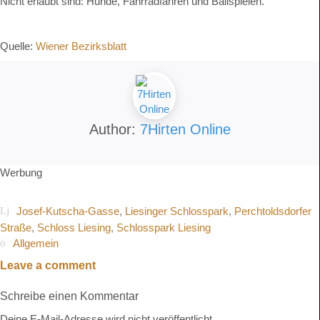
Nicht erlaubt sind: Hunde, Fahrradfahren und Ball­spielen.
Quelle:
Wiener Bezirksblatt
Author:
7Hirten Online
Werbung
Josef-Kutscha-Gasse
,
Liesinger Schlosspark
,
Perchtoldsdorfer
Straße
,
Schloss Liesing
,
Schlosspark Liesing
Allgemein
Leave a comment
Schreibe einen Kommentar
Deine E-Mail-Adresse wird nicht veröffentlicht.