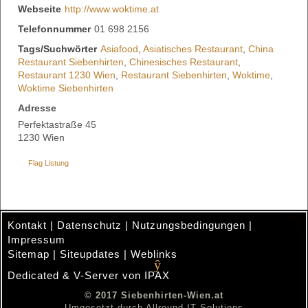
Webseite
http://www.woktime.at
Telefonnummer
01 698 2156
Tags/Suchwörter
Asiafood
,
Asiatisches Restaurant
,
China
Restaurant Siebenhirten
,
Chinesisches Restaurant
,
Restaurant 1230 Wien
,
Restaurant Siebenhirten
,
Woktime
,
Woktime Siebenhirten
Adresse
Perfektastraße 45
1230 Wien
Flag Listung
Kontakt
|
Datenschutz
|
Nutzungsbedingungen
|
Impressum
Sitemap
|
Siteupdates
|
Weblinks
Dedicated & V-Server von IPAX
.
© 2017 Siebenhirten-Wien.at
Umgesetzt durch
Allround IT Solutions