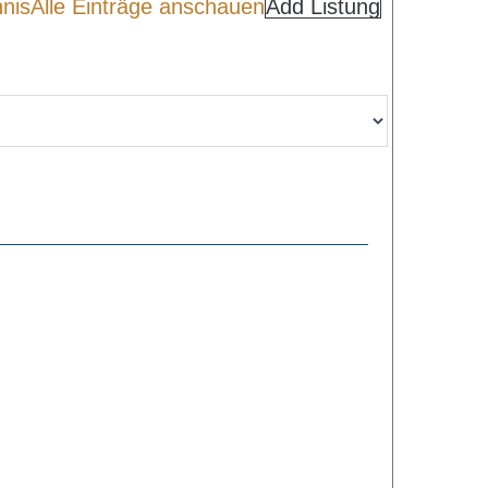
hnis
Alle Einträge anschauen
Add Listung