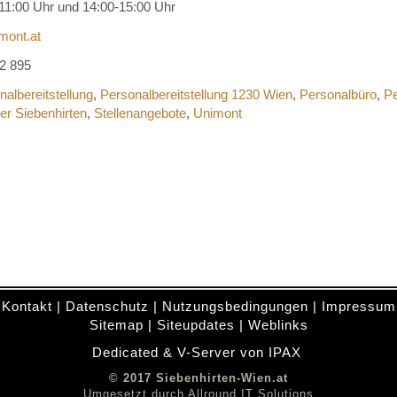
11:00 Uhr und 14:00-15:00 Uhr
mont.at
2 895
nalbereitstellung
,
Personalbereitstellung 1230 Wien
,
Personalbüro
,
Pe
ter Siebenhirten
,
Stellenangebote
,
Unimont
Kontakt
|
Datenschutz
|
Nutzungsbedingungen
|
Impressum
Sitemap
|
Siteupdates
|
Weblinks
Dedicated & V-Server von IPAX
.
© 2017 Siebenhirten-Wien.at
Umgesetzt durch
Allround IT Solutions