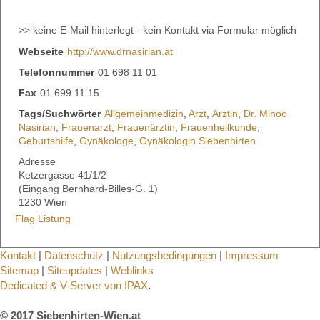
>> keine E-Mail hinterlegt - kein Kontakt via Formular möglich
Webseite
http://www.drnasirian.at
Telefonnummer
01 698 11 01
Fax
01 699 11 15
Tags/Suchwörter
Allgemeinmedizin
,
Arzt
,
Ärztin
,
Dr. Minoo
Nasirian
,
Frauenarzt
,
Frauenärztin
,
Frauenheilkunde
,
Geburtshilfe
,
Gynäkologe
,
Gynäkologin Siebenhirten
Adresse
Ketzergasse 41/1/2
(Eingang Bernhard-Billes-G. 1)
1230 Wien
Flag Listung
Kontakt
|
Datenschutz
|
Nutzungsbedingungen
|
Impressum
Sitemap
|
Siteupdates
|
Weblinks
Dedicated & V-Server von IPAX
.
© 2017 Siebenhirten-Wien.at