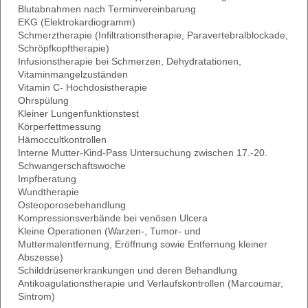
Blutabnahmen nach Terminvereinbarung
EKG (Elektrokardiogramm)
Schmerztherapie (Infiltrationstherapie, Paravertebralblockade,
Schröpfkopftherapie)
Infusionstherapie bei Schmerzen, Dehydratationen,
Vitaminmangelzuständen
Vitamin C- Hochdosistherapie
Ohrspülung
Kleiner Lungenfunktionstest
Körperfettmessung
Hämoccultkontrollen
Interne Mutter-Kind-Pass Untersuchung zwischen 17.-20.
Schwangerschaftswoche
Impfberatung
Wundtherapie
Osteoporosebehandlung
Kompressionsverbände bei venösen Ulcera
Kleine Operationen (Warzen-, Tumor- und
Muttermalentfernung, Eröffnung sowie Entfernung kleiner
Abszesse)
Schilddrüsenerkrankungen und deren Behandlung
Antikoagulationstherapie und Verlaufskontrollen (Marcoumar,
Sintrom)