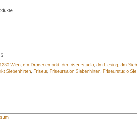
odukte
45
1230 Wien
,
dm Drogeriemarkt
,
dm friseurstudio
,
dm Liesing
,
dm Sieb
kt Siebenhirten
,
Friseur
,
Friseursalon Siebenhirten
,
Friseurstudio Sie
ssum