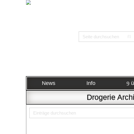
News
Info
ü
Drogerie Arch