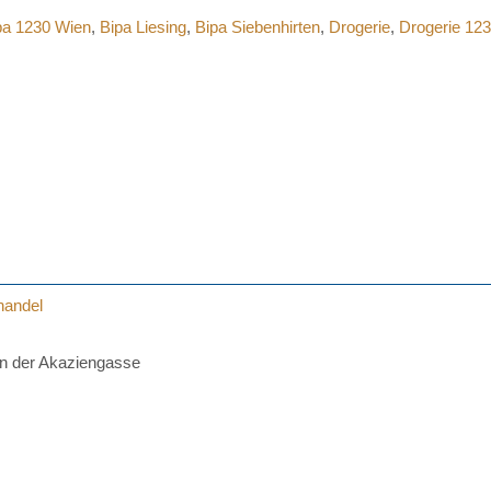
pa 1230 Wien
,
Bipa Liesing
,
Bipa Siebenhirten
,
Drogerie
,
Drogerie 12
handel
in der Akaziengasse