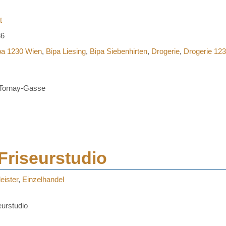
t
86
pa 1230 Wien
,
Bipa Liesing
,
Bipa Siebenhirten
,
Drogerie
,
Drogerie 12
-Tornay-Gasse
Friseurstudio
eister
,
Einzelhandel
urstudio