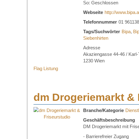
So: Geschlossen
Webseite
http://www.bipa.a
Telefonnummer
01 96113
Tags/Suchwörter
Bipa
,
Bi
Siebenhirten
Adresse
Akaziengasse 44-46 / Karl
1230 Wien
Flag Listung
dm Drogeriemarkt & 
Branche/Kategorie
Dienstl
Geschäftsbeschreibung
DM Drogeriemarkt mit Frise
- Barrierefreier Zugang