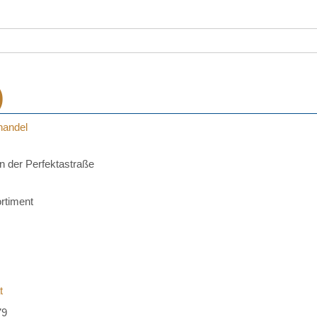
)
handel
n der Perfektastraße
ortiment
t
79