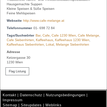
Hausgemachte Suppen
Kleine Speisen & Süße Speisen
Feine Mehlspeisen
Webseite
http://www.cafe-melange.at
Telefonnummer
01- 698 72 84
Tags/Suchwörter
Bar
,
Cafe
,
Cafe 1230 Wien
,
Cafe Melange
,
Cafe Siebenhirten
,
Kaffeehaus
,
Kaffeehaus 1230 Wien
,
Kaffeehaus Siebenhirten
,
Lokal
,
Melange Siebenhirten
Adresse
Ketzergasse 30
1230 Wien
Flag Listung
Kontakt
|
Datenschutz
|
Nutzungsbedingungen
|
Impressum
Sitemap
|
Siteupdates
|
Weblinks