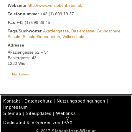
Webseite
http://www.vs-siebenhirten.at/
Telefonnummer
+43 (1) 699 19 37
Fax
+43 (1) 699 38 45
Tags/Suchwörter
Akaziengasse
,
Baslergasse
,
Grundschule
,
Schule
,
Schule Siebenhirten
,
Volksschule
Adresse
Akaziengasse 52 – 54
Baslergasse 43
1230 Wien
Flag Listung
Kontakt
|
Datenschutz
|
Nutzungsbedingungen
|
Impressum
Sitemap
|
Siteupdates
|
Weblinks
Dedicated & V-Server von IPAX
.
© 2017 Siebenhirten-Wien.at